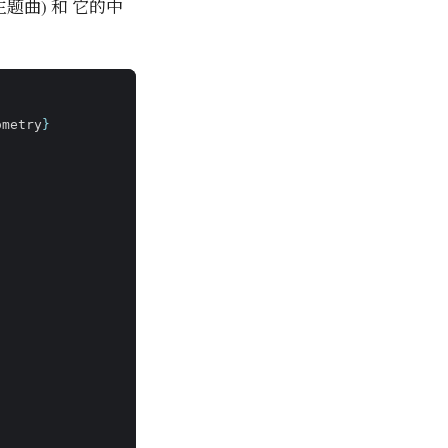
题曲) 和 它的中
ometry
}