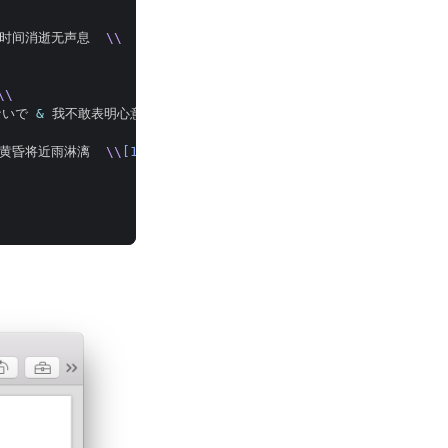
 时间消逝无声息  
\\
\\
ないで 
&
 我不敢表明心意  
\\
 黄昏将近雨淋漓  
\\
[1em]