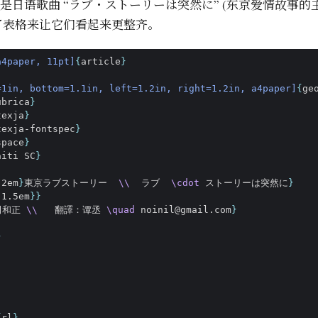
日语歌曲 “ラブ・ストーリーは突然に” (东京爱情故事的主
了表格来让它们看起来更整齐。
a4paper, 11pt]
{
article
}
=1in, bottom=1.1in, left=1.2in, right=1.2in, a4paper]
{
ge
ubrica
}
texja
}
texja-fontspec
}
space
}
aiti SC
}
-2em
}
東京ラブストーリー  
\\
  ラブ  
\cdot
 ストーリーは突然に
}
-1.5em
}}
和正 
\\
   翻譯：谭丞 
\quad
 noinil@gmail.com
}
}
{
rl
}