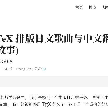
主页
博客
归
aTeX 排版日文歌曲与中文翻
故事)
及翻译.
钟
·
847 字
·
Cheng Tan
|
语言:
En
老师学习歌曲， 我于是领到一个排版打印的任务。 事实上由
\
T
X
修改文章， 我已经被迫停用
好久了。这正是一个重拾的好机
E