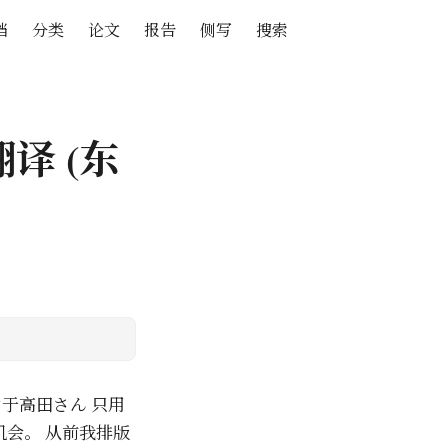
档
分类
论文
报告
侧写
搜索
译 (东
于高田さん 只用
会。 从前我排版