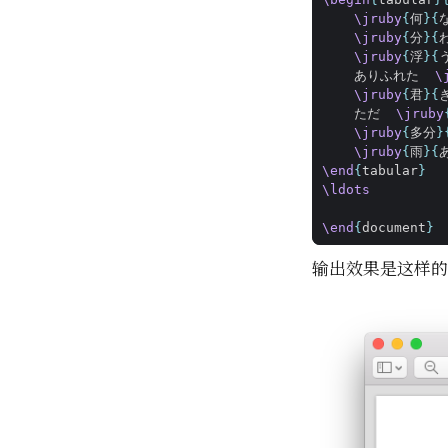
\jruby
{
何
}{
\jruby
{
分
}{
\jruby
{
浮
}{
    ありふれた  
\
\jruby
{
君
}{
    ただ  
\jruby
\jruby
{
多分
}
\jruby
{
雨
}{
\end
{
tabular
}
\ldots
\end
{
document
}
输出效果是这样的