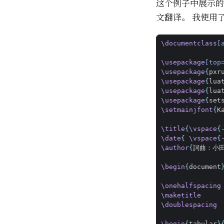
这个例子中展示的是
文翻译。 我使用
\documentclass
[
\usepackage
[top
\usepackage
{
pxr
\usepackage
{
lua
\usepackage
{
lua
\usepackage
{
set
\setmainjfont
{
K
\title
{
\vspace
{
\date
{
\vspace
{
\author
{
詞曲：小田
\begin
{
document
\onehalfspacing
\maketitle
\doublespacing
\begin
{
tabular
}