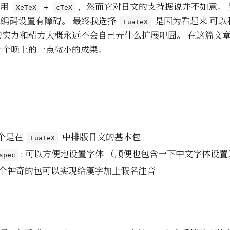
T
都用
+
，然而它对日文的支持据说并不如意。 
XeTeX
cTeX
e
编码设置有障碍。 最终我选择
是因为看起来 可以
LuaTeX
X
的实力和精力大概永远不会自己弄什么扩展吧囧。 在这篇文
一个晚上的一点微小的成果。
这个是在
中排版日文的基本包
LuaTeX
: 可以方便地设置字体 （顺便也包含一下中文字体设置
spec
个神奇的包可以实现给漢字加上假名注音