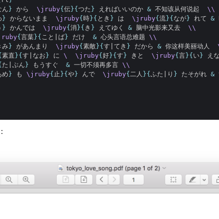
なん
}
 から  
\jruby
{
伝
}{
つた
}
 えればいいのか 
&
 不知该从何说起  
\\
わ
}
 からないまま  
\jruby
{
時
}{
とき
}
 は  
\jruby
{
流
}{
なが
}
 れて 
&
う
}
 かんでは  
\jruby
{
消
}{
き
}
 えてゆく 
&
 脑中光影来又去  
\\
jruby
{
言葉
}{
こと|ば
}
 だけ  
&
 心头言语总难题 
\\
きみ
}
 があんまり  
\jruby
{
素敵
}{
す|てき
}
 だから 
&
 你这样美丽动人  
{
素直
}{
す|なお
}
 に 
\ 
\jruby
{
好
}{
す
}
 きと  
\jruby
{
言
}{
い
}
 え
{
た|ぶん
}
 もうすぐ  
&
 一切不须再多言 
\\
あめ
}
 も 
\jruby
{
止
}{
や
}
 んで  
\jruby
{
二人
}{
ふた|り
}
 たそがれ 
&
：